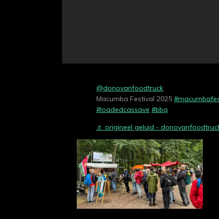
@donovanfoodtruck
Macumba Festival 2025
#macumbafest
#loadedcassave
#bbq
♬ origineel geluid - donovanfoodtruc