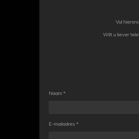
Vul hiero
Wilt u liever te
Naam *
E-mailadres *