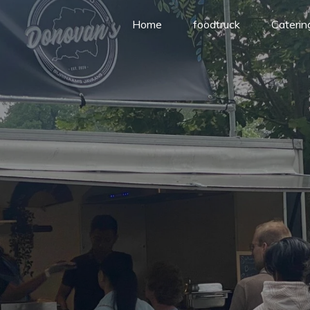
Home
foodtruck
Caterin