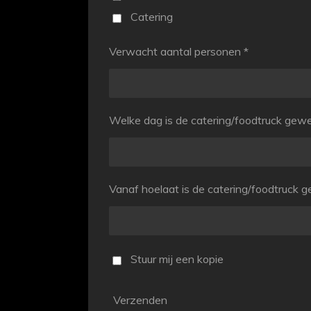
Catering
Verwacht aantal personen *
Welke dag is de catering/foodtruck gew
Vanaf hoelaat is de catering/foodtruck 
Stuur mij een kopie
Verzenden