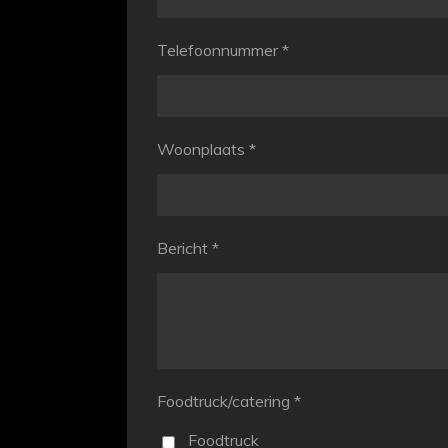
Telefoonnummer *
Woonplaats *
Bericht *
Foodtruck/catering *
Foodtruck